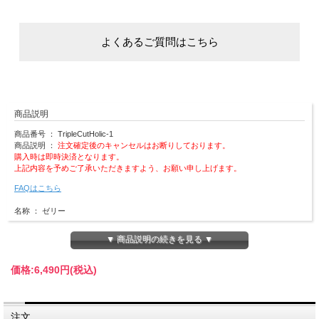
商品説明
商品番号 ： TripleCutHolic-1
商品説明 ：
注文確定後のキャンセルはお断りしております。
購入時は即時決済となります。
上記内容を予めご了承いただきますよう、お願い申し上げます。
FAQはこちら
名称 ： ゼリー
内容量 ： 200g （10g×20包）
▼ 商品説明の続きを見る ▼
原産国 ： 日本
お召上がり方 ：1日1～3包を目安にお召上がりください。
賞味期限：パッケージ裏面の右下部記載
価格:
6,490円
(税込)
成分 ：ガラクトオリゴ糖（国内製造）、桑葉エキス末（桑葉エキス、デキストリ
ン）、ガルシニアエキス末（ガルシニアエキス、デキストリン）、ブラックカーラ
ント果汁、アルロース、ざくろエキス末、寒天、植物性乳酸菌末（殺菌）、ビフィ
注文