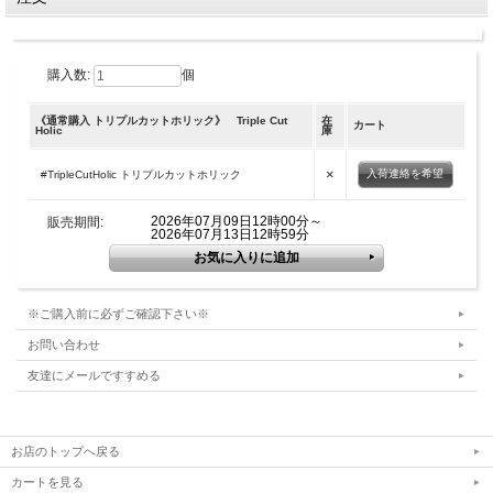
ズス菌末（殺菌）、パッションフルーツ種子エキス末、アムラ果実エキス末、ブラ
ックジンジャー抽出物、L-カルニチン酒石酸塩、植物発酵エキス末／酸味料、ゲル
化剤（増粘多糖類）、甘味料（ステビア）、香料、シクロデキストリン、L-ロイシ
ン、L-リジン塩酸塩、L-バリン、L-フェニルアラニン、L-イソロイシン、L-トレオ
ニオン、L-メチオニン、L-ヒスチジン、L-トリプトファン
購入数:
個
ご使用上の注意：
《通常購入 トリプルカットホリック》 Triple Cut
在
カート
Holic
庫
●のどにつまらないよう、注意してお召し上がりください。
●原材料の性質上、時間とともにゼリーの色調、食感、風味の変化や原料由来の粒
が生じることがありますが、品質には問題ありません。
×
入荷連絡を希望
#TripleCutHolic トリプルカットホリック
●原材料をご参照の上、食物アレルギーのある方はお召し上がりにならないでくだ
さい。
2026年07月09日12時00分～
販売期間:
●薬を服用している方、通院中の方は、お召し上がりになる前にお医者様とご相談
2026年07月13日12時59分
ください。
●開封時に液が飛び出る場合がありますので、ご注意ください。
●開封後はお早めにお召上がりください。
●本品の摂取により体質、体調に異常を感じた場合は摂取を中止してください。
●食生活は、主食、主菜、副菜を基本に、食事のバランスを。
※ご購入前に必ずご確認下さい※
お問い合わせ
友達にメールですすめる
お店のトップへ戻る
カートを見る