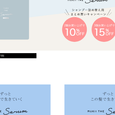
 FRI
》